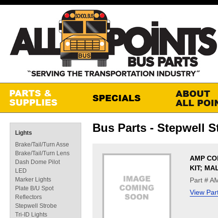
Bus Parts - Stepwell S
Lights
Brake/Tail/Turn Asse
Brake/Tail/Turn Lens
AMP CO
Dash Dome Pilot
KIT; MA
LED
Marker Lights
Part # 
Plate B/U Spot
View Par
Reflectors
Stepwell Strobe
Tri-ID Lights